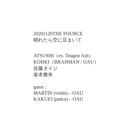
20201120THE FOURCE
晴れたら空に豆まいて
ATSUSHI（ex. Dragon Ash）
KOHKI（BRAHMAN / OAU）
佐藤タイジ
坂本雅幸
guest：
MARTIN (violin) – OAU
KAKUEI (patica) – OAU